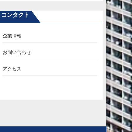
コンタクト
企業情報
お問い合わせ
アクセス