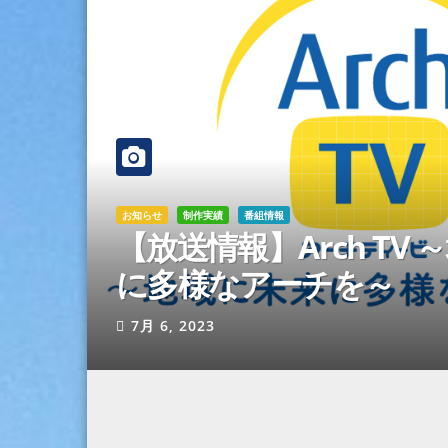
お知らせ
制作実績
番組情報
【放送情報】Arch TV
に多様なアーチを～
7月 6, 2023