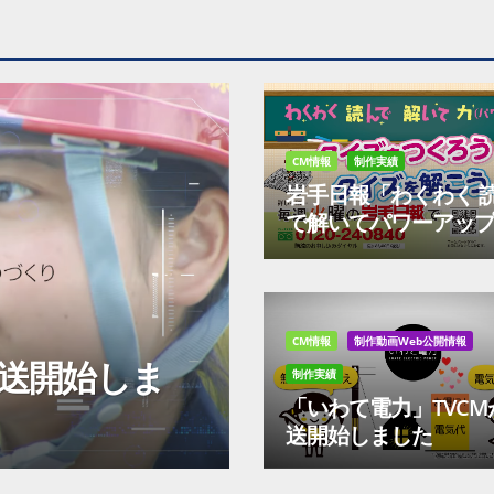
CM情報
制作実績
岩手日報「わくわく 
で解いてパワーアッ
TVCMが放送開始しま
CM情報
制作動画Web公開情報
放送開始しま
制作実績
「いわて電力」TVCM
送開始しました