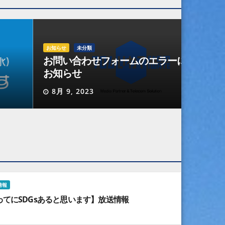
お知らせ
未分類
お問い合わせフォームのエラーに関する
お知らせ
8月 9, 2023
情報
いわてにSDGsあると思います】放送情報