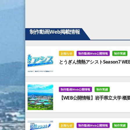
制作動画Web掲載情報
お知らせ
制作動画Web公開情報
制作実績
とうぎん情熱アシストSeason7 W
制作動画Web公開情報
制作実績
【WEB公開情報】岩手県立大学 概
お知らせ
制作動画Web公開情報
制作実績