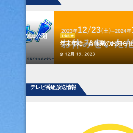
WEB公開
お知らせ
年末年始一斉休業のお知らせ
12月 19, 2023
テレビ番組放送情報