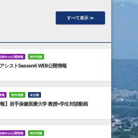
すべて表示 ≫
動画Web公開情報
制作実績
シストSeason6 WEB公開情報
情報
制作実績
未分類
情報】岩手保健医療大学 教授×学生対談動画
動画Web公開情報
制作実績