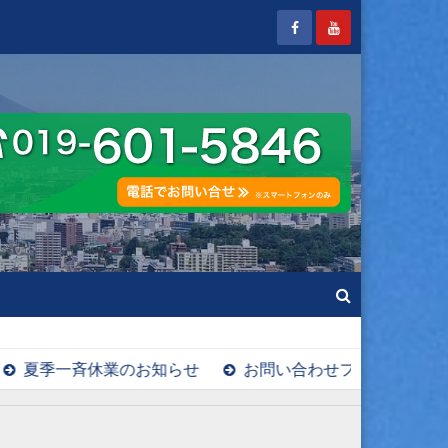
斉休業のお知らせ
お問い合わせフォームのエラーに関する