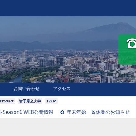
お問い合わせ
アクセス
Product
岩手県立大学
TVCM
WEB公開情報
年末年始一斉休業のお知らせ
夏季一