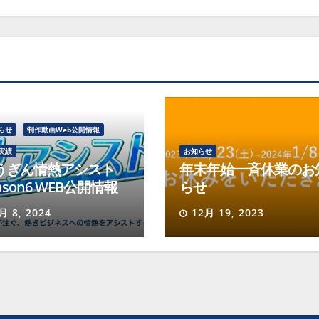
らせ
制作動画Web公開情報
実績
お知らせ
うぎん情熱アシスト
年末年始一斉休業のお
ason6 WEB公開情報
らせ
月 8, 2024
12月 19, 2023