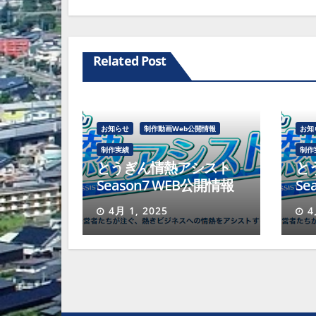
ビ
ゲ
ー
Related Post
シ
ョ
お知らせ
制作動画Web公開情報
お知
ン
制作実績
制作
とうぎん情熱アシスト
と
Season7 WEB公開情報
Se
4月 1, 2025
4