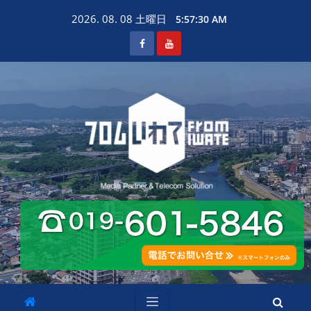
Skip
2026. 08. 08 土曜日
5:57:31 AM
to
content