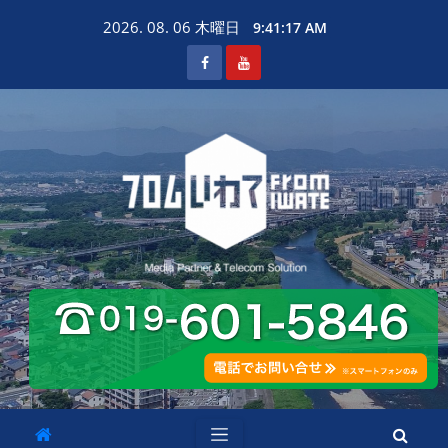
Skip
2026. 08. 06 木曜日
9:41:18 AM
to
content