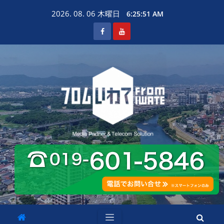
Skip
2026. 08. 06 木曜日
6:25:52 AM
to
content