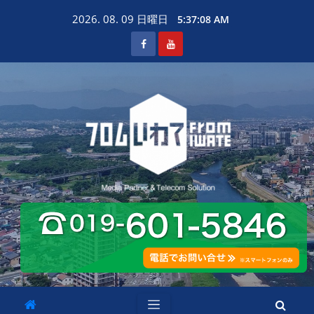
Skip
2026. 08. 09 日曜日
5:37:09 AM
to
content