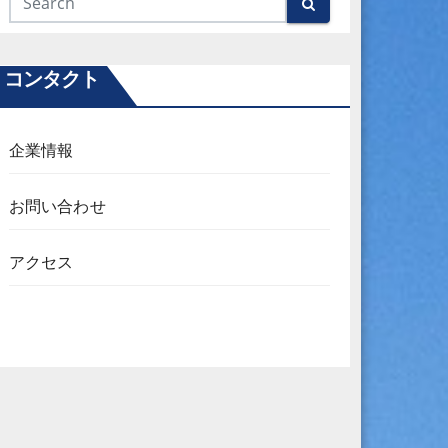
コンタクト
企業情報
お問い合わせ
アクセス