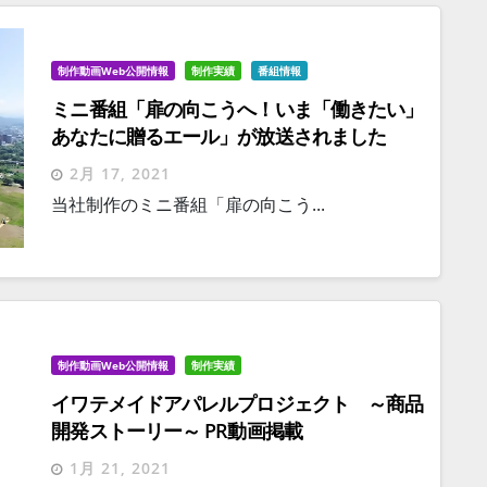
制作動画Web公開情報
制作実績
番組情報
ミニ番組「扉の向こうへ！いま「働きたい」
あなたに贈るエール」が放送されました
2月 17, 2021
当社制作のミニ番組「扉の向こう...
制作動画Web公開情報
制作実績
イワテメイドアパレルプロジェクト ～商品
開発ストーリー～ PR動画掲載
1月 21, 2021