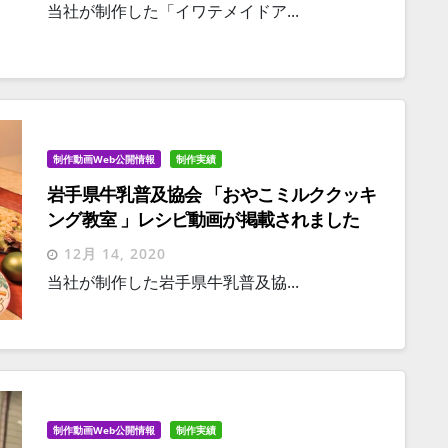
当社が制作した「イワテメイドア...
制作動画Web公開情報
制作実績
岩手県牛乳普及協会 「おやこミルククッキ
ング教室 」レシピ動画が掲載されました
12月 14, 2020
当社が制作した岩手県牛乳普及協...
制作動画Web公開情報
制作実績